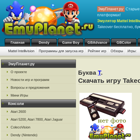
ЭмуПланет.ру:
Старые 
платформах!
Эмулятор Mattel Intelliv
Takeover
бесплатно, бук
Главная
Dendy
Game Boy
GBAdvance
GBColor
Mattel Intellivision
Программы для запуска игр
Рейтинг игр
Обзоры
Игры:
ЭмуПланет.ру
Буква
T
.
О проекте
Скачать игру Takeo
Новости игр и программ
Вопросы и предложения
Мини Игры
Консоли
Atari 2600
Atari 5200, Atari 7800, Atari Jaguar
ColecoVision
Dendy (Nintendo)