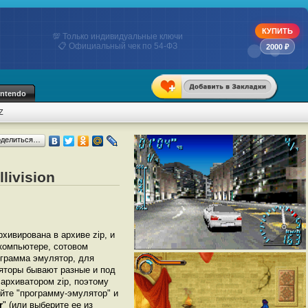
КУПИТЬ
💯 Только индивидуальные ключи
📋 Официальный чек по 54-ФЗ
2000 ₽
intendo
Z
оделиться…
livision
рхивирована в архиве zip, и
 компьютере, сотовом
грамма эмулятор, для
муляторы бывают разные и под
архиватором zip, поэтому
йте "программу-эмулятор" и
r
" (или выберите ее из