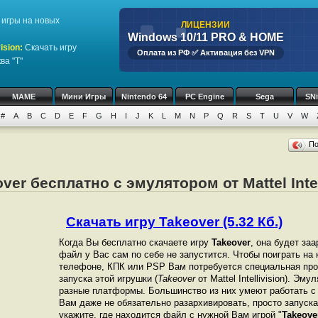
игры на новых
ЛИЦЕНЗИИ
Windows 10/11 PRO & HOME
ision
:
Скачать игру
Оплата из РФ ✅ Активация без VPN
ва "T"
MAME
Мини Игры
Nintendo 64
PC Engine
Sega
SN
#
A
B
C
D
E
F
G
H
I
J
K
L
M
N
P
Q
R
S
T
U
V
W
П
ver бесплатно с эмулятором от Mattel Intel
Скачать игру Takeover (5.32 Кб.)
Когда Вы бесплатно скачаете игру
Takeover
, она будет заа
файл у Вас сам по себе не запустится. Чтобы поиграть на
телефоне, КПК или PSP Вам потребуется специальная про
запуска этой игрушки (
Takeover
от Mattel Intellivision). Э
разные платформы. Большинство из них умеют работать с 
Вам даже не обязательно разархивировать, просто запуска
укажите, где находится файл с нужной Вам игрой "
Takeove