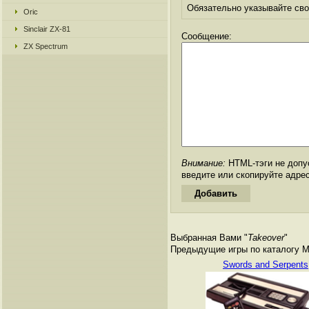
Обязательно указывайте свое
Oric
Sinclair ZX-81
Сообщение:
ZX Spectrum
Внимание:
HTML-тэги не допус
введите или скопируйте адре
Выбранная Вами "
Takeover
"
Предыдущие игры по каталогу Matt
Swords and Serpents