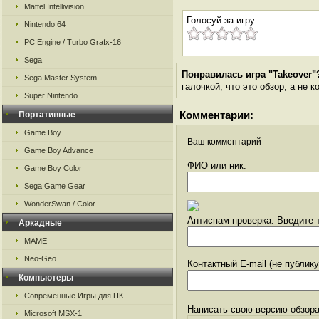
Mattel Intellivision
Голосуй за игру:
Nintendo 64
PC Engine / Turbo Grafx-16
Sega
Понравилась игра "Takeover"
Sega Master System
галочкой, что это обзор, а не 
Super Nintendo
Комментарии:
Портативные
Game Boy
Ваш комментарий
Game Boy Advance
ФИО или ник:
Game Boy Color
Sega Game Gear
WonderSwan / Color
Антиспам проверка: Введите т
Аркадные
MAME
Neo-Geo
Контактный E-mail (не публик
Компьютеры
Современные Игры для ПК
Написать свою версию обзора
Microsoft MSX-1