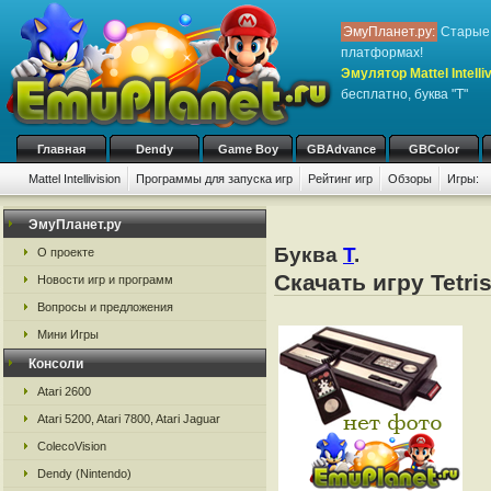
ЭмуПланет.ру:
Старые 
платформах!
Эмулятор Mattel Intelliv
бесплатно, буква "T"
Главная
Dendy
Game Boy
GBAdvance
GBColor
Mattel Intellivision
Программы для запуска игр
Рейтинг игр
Обзоры
Игры:
ЭмуПланет.ру
Буква
T
.
О проекте
Скачать игру Tetri
Новости игр и программ
Вопросы и предложения
Мини Игры
Консоли
Atari 2600
Atari 5200, Atari 7800, Atari Jaguar
ColecoVision
Dendy (Nintendo)