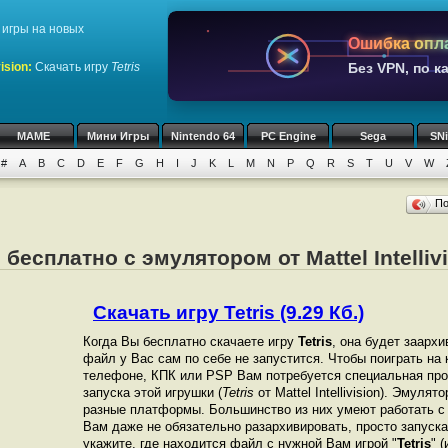
игры на новых
Ошибка опл
ision
:
Скачать игру
Tetris
Без VPN, по к
MAME
Мини Игры
Nintendo 64
PC Engine
Sega
SN
#
A
B
C
D
E
F
G
H
I
J
K
L
M
N
P
Q
R
S
T
U
V
W
П
s бесплатно с эмулятором от Mattel Intelliv
Скачать игру Tetris (9.29 Кб.)
Когда Вы бесплатно скачаете игру
Tetris
, она будет заархи
файл у Вас сам по себе не запустится. Чтобы поиграть на
телефоне, КПК или PSP Вам потребуется специальная про
запуска этой игрушки (
Tetris
от Mattel Intellivision). Эмуля
разные платформы. Большинство из них умеют работать с 
Вам даже не обязательно разархивировать, просто запуска
укажите, где находится файл с нужной Вам игрой "
Tetris
" 