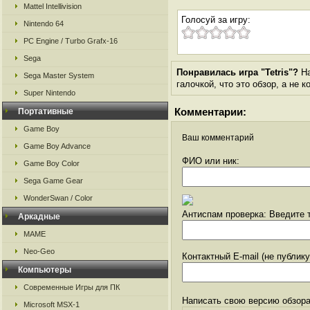
Mattel Intellivision
Голосуй за игру:
Nintendo 64
PC Engine / Turbo Grafx-16
Sega
Понравилась игра "Tetris"?
На
Sega Master System
галочкой, что это обзор, а не 
Super Nintendo
Комментарии:
Портативные
Game Boy
Ваш комментарий
Game Boy Advance
ФИО или ник:
Game Boy Color
Sega Game Gear
WonderSwan / Color
Антиспам проверка: Введите т
Аркадные
MAME
Neo-Geo
Контактный E-mail (не публик
Компьютеры
Современные Игры для ПК
Написать свою версию обзора
Microsoft MSX-1