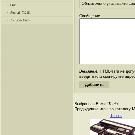
Обязательно указывайте свое
Oric
Sinclair ZX-81
Сообщение:
ZX Spectrum
Внимание:
HTML-тэги не допус
введите или скопируйте адре
Выбранная Вами "
Tetris
"
Предыдущие игры по каталогу Matt
Tennis