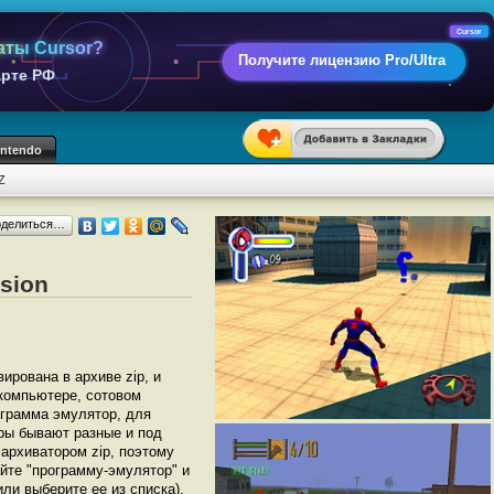
Cursor
аты Cursor?
Получите лицензию Pro/Ultra
арте РФ
intendo
Z
оделиться…
ision
вирована в архиве zip, и
 компьютере, сотовом
грамма эмулятор, для
торы бывают разные и под
архиватором zip, поэтому
йте "программу-эмулятор" и
(или выберите ее из списка).