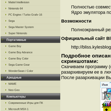
Mattel Intellivision
Полностью совмес
Nintendo 64
Ядро эмулятора по
PC Engine / Turbo Grafx-16
Возможности
Sega
Sega Master System
Полноэкранный р
Super Nintendo
Официальный сайт Bl
Портативные
Game Boy
http://bliss.kylesblo
Game Boy Advance
Подробное описан
Game Boy Color
скриншотами:
Sega Game Gear
Скачиваем программу (
WonderSwan / Color
разархивируем ее в любу
После разархивации В
Аркадные
MAME
Neo-Geo
Компьютеры
Современные Игры для ПК
Microsoft MSX-1