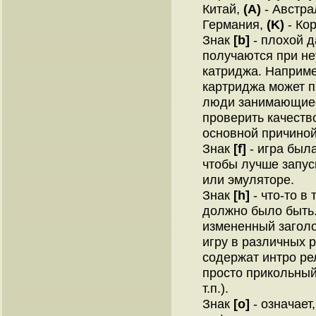
Китай,
(A)
- Австра
Германия,
(K)
- Кор
Знак
[b]
- плохой д
получаются при не
катриджа. Наприме
картриджа может п
люди занимающиес
проверить качеств
основной причиной
Знак
[f]
- игра был
чтобы лучше запус
или эмуляторе.
Знак
[h]
- что-то в 
должно было быть.
измененный заголо
игру в различных 
содержат интро ре
просто прикольный
т.п.).
Знак
[o]
- означает