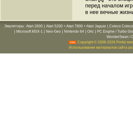
перед началом игр
в нее вечные жизни
Эмуляторы
:
Atari 2600
|
Atari 5200 + Atari 7800 + Atari Jaguar
|
Coleco Coleco
|
Microsoft MSX-1
|
Neo-Geo
|
Nintendo 64
|
Oric
|
PC Engine / Turbo Gr
WonderSwan / C
Copyright © 2006-2026 Portal www
Использование материалов сайта раз