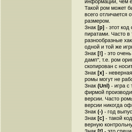
информации, чем е
Такой ром может б
всего отличается о
размером.
Знак
[p]
- этот код
пиратами. Часто в
разнообразные ха
одной и той же игр
Знак
[!]
- это очень
дамп", т.е. ром ор
скопирован с носи
Знак
[x]
- неверная
ромы могут не раб
Знак
(Unl)
- игра с
фирмой производи
версии. Часто ром
версии никогда оф
Знак
(-)
- год выпус
Знак
[c]
- такой ко
верную контрольну
Знак
[t]
- это специ