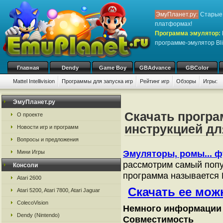
ЭмуПланет.ру:
Старые 
платформах!
Программа эмулятор:
программе-эмулятор Bli
Главная
Dendy
Game Boy
GBAdvance
GBColor
Mattel Intellivision
Программы для запуска игр
Рейтинг игр
Обзоры
Игры:
ЭмуПланет.ру
Скачать програ
О проекте
инструкцией для 
Новости игр и программ
Вопросы и предложения
Мини Игры
Эмуляторы, ромы... фу
рассмотрим самый попу
Консоли
программа называется B
Atari 2600
Скачать ее можно
Atari 5200, Atari 7800, Atari Jaguar
ColecoVision
Немного информации о
Dendy (Nintendo)
Совместимость