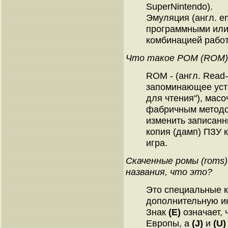
SuperNintendo).
Эмуляция (англ. e
программными или
комбинацией работ
Что такое РОМ (ROM)
ROM - (англ. Read
запоминающее устр
для чтения"), масо
фабричным методо
изменить записанн
копия (дамп) ПЗУ к
игра.
Скаченные ромы (roms
названия, что это?
Это специальные к
дополнительную и
Знак
(E)
означает, 
Европы, а
(J)
и
(U)