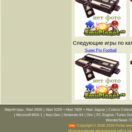
Следующие игры по катал
Super Pro Football
Эмуляторы
:
Atari 2600
|
Atari 5200 + Atari 7800 + Atari Jaguar
|
Coleco Coleco
|
Microsoft MSX-1
|
Neo-Geo
|
Nintendo 64
|
Oric
|
PC Engine / Turbo Gr
WonderSwan / C
Copyright © 2006-2026 Portal www
Использование материалов сайта раз