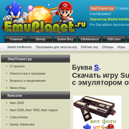
ЭмуПланет.ру:
Старые 
платформах!
Эмулятор Mattel Intelliv
Pro Decathlon
бесплатно
Главная
Dendy
Game Boy
GBAdvance
GBColor
Mattel Intellivision
Программы для запуска игр
Рейтинг игр
Обзоры
Игры:
ЭмуПланет.ру
Буква
S
.
О проекте
Скачать игру Su
Новости игр и программ
с эмулятором от 
Вопросы и предложения
Мини Игры
Консоли
Atari 2600
Atari 5200, Atari 7800, Atari Jaguar
ColecoVision
Dendy (Nintendo)