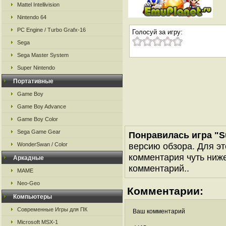
Mattel Intellivision
Nintendo 64
PC Engine / Turbo Grafx-16
Голосуй за игру:
Sega
Sega Master System
Super Nintendo
Портативные
Game Boy
Game Boy Advance
Game Boy Color
Sega Game Gear
Понравилась игра "S
версию обзора. Для эт
WonderSwan / Color
комментария чуть ниже 
Аркадные
комментарий..
MAME
Neo-Geo
Комментарии:
Компьютеры
Современные Игры для ПК
Ваш комментарий
Microsoft MSX-1