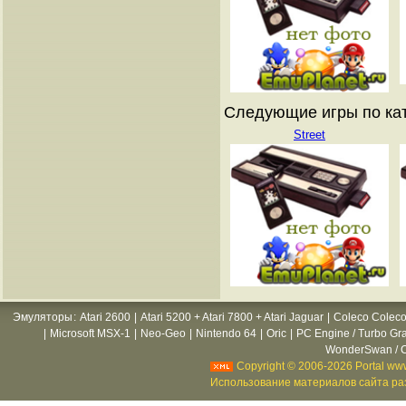
Следующие игры по катал
Street
Эмуляторы
:
Atari 2600
|
Atari 5200 + Atari 7800 + Atari Jaguar
|
Coleco Coleco
|
Microsoft MSX-1
|
Neo-Geo
|
Nintendo 64
|
Oric
|
PC Engine / Turbo Gr
WonderSwan / C
Copyright © 2006-2026 Portal www
Использование материалов сайта раз