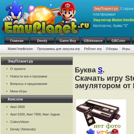
ЭмуПланет.ру:
Старые 
платформах!
Эмулятор Mattel Intelliv
бесплатно, буква "S"
Главная
Dendy
Game Boy
GBAdvance
GBColor
Mattel Intellivision
Программы для запуска игр
Рейтинг игр
Обзоры
Игры:
ЭмуПланет.ру
Буква
S
.
О проекте
Скачать игру St
Новости игр и программ
эмулятором от Ma
Вопросы и предложения
Мини Игры
Консоли
Atari 2600
Atari 5200, Atari 7800, Atari Jaguar
ColecoVision
Dendy (Nintendo)