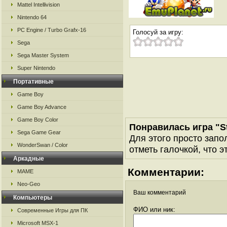
Mattel Intellivision
Nintendo 64
PC Engine / Turbo Grafx-16
Голосуй за игру:
Sega
Sega Master System
Super Nintendo
Портативные
Game Boy
Game Boy Advance
Game Boy Color
Понравилась игра "S
Sega Game Gear
Для этого просто запо
WonderSwan / Color
отметь галочкой, что э
Аркадные
Комментарии:
MAME
Neo-Geo
Ваш комментарий
Компьютеры
ФИО или ник:
Современные Игры для ПК
Microsoft MSX-1