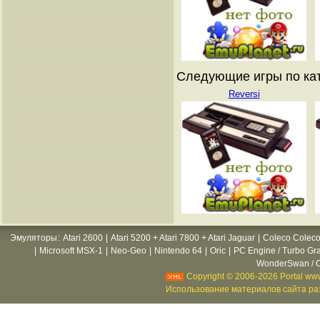
Следующие игры по катал
Reversi
Эмуляторы
:
Atari 2600
|
Atari 5200 + Atari 7800 + Atari Jaguar
|
Coleco Coleco
|
Microsoft MSX-1
|
Neo-Geo
|
Nintendo 64
|
Oric
|
PC Engine / Turbo Gr
WonderSwan / C
Copyright © 2006-2026 Portal www
Использование материалов сайта раз