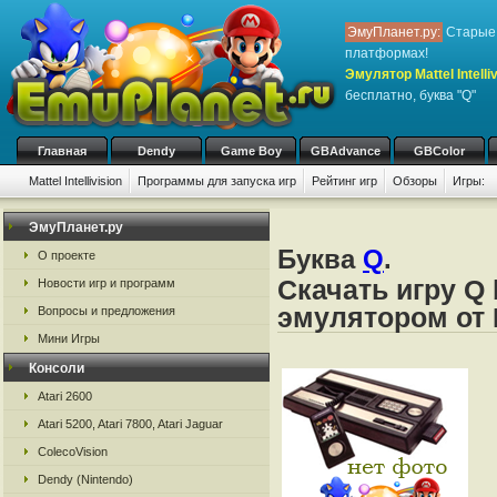
ЭмуПланет.ру:
Старые 
платформах!
Эмулятор Mattel Intelliv
бесплатно, буква "Q"
Главная
Dendy
Game Boy
GBAdvance
GBColor
Mattel Intellivision
Программы для запуска игр
Рейтинг игр
Обзоры
Игры:
ЭмуПланет.ру
Буква
Q
.
О проекте
Скачать игру Q 
Новости игр и программ
эмулятором от Ma
Вопросы и предложения
Мини Игры
Консоли
Atari 2600
Atari 5200, Atari 7800, Atari Jaguar
ColecoVision
Dendy (Nintendo)