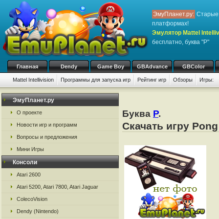
ЭмуПланет.ру:
Старые 
платформах!
Эмулятор Mattel Intelliv
бесплатно, буква "P"
Главная
Dendy
Game Boy
GBAdvance
GBColor
Mattel Intellivision
Программы для запуска игр
Рейтинг игр
Обзоры
Игры:
ЭмуПланет.ру
Буква
P
.
О проекте
Скачать игру Pong 
Новости игр и программ
Вопросы и предложения
Мини Игры
Консоли
Atari 2600
Atari 5200, Atari 7800, Atari Jaguar
ColecoVision
Dendy (Nintendo)