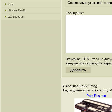
Обязательно указывайте свое
Oric
Sinclair ZX-81
Сообщение:
ZX Spectrum
Внимание:
HTML-тэги не допус
введите или скопируйте адре
Выбранная Вами "
Pong
"
Предыдущие игры по каталогу Matt
Pole Position