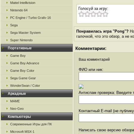
Mattel Intellivision
Голосуй за игру:
Nintendo 64
PC Engine / Turbo Grafx-16
Sega
Понравилась игра "Pong"?
На
Sega Master System
галочкой, что это обзор, а не 
Super Nintendo
Комментарии:
Портативные
Game Boy
Ваш комментарий
Game Boy Advance
ФИО или ник:
Game Boy Color
Sega Game Gear
WonderSwan / Color
Антиспам проверка: Введите т
Аркадные
MAME
Neo-Geo
Контактный E-mail (не публик
Компьютеры
Современные Игры для ПК
Написать свою версию обзора
Microsoft MSX-1