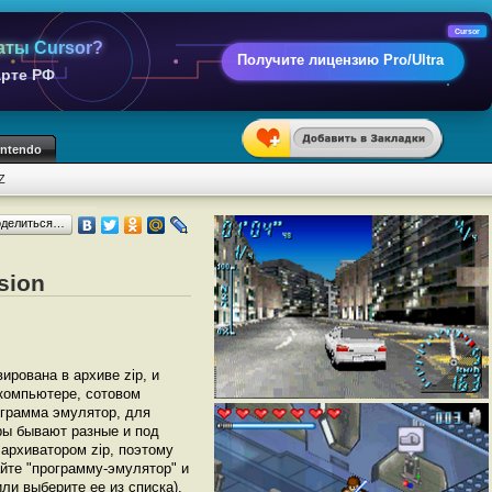
Cursor
аты Cursor?
Получите лицензию Pro/Ultra
арте РФ
intendo
Z
оделиться…
sion
вирована в архиве zip, и
 компьютере, сотовом
грамма эмулятор, для
торы бывают разные и под
архиватором zip, поэтому
йте "программу-эмулятор" и
(или выберите ее из списка).