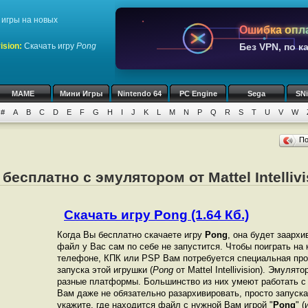
игры на новых
Ошибка опл
ision
:
Скачать игру
Pong
Без VPN, по к
MAME
Мини Игры
Nintendo 64
PC Engine
Sega
SN
#
A
B
C
D
E
F
G
H
I
J
K
L
M
N
P
Q
R
S
T
U
V
W
П
бесплатно с эмулятором от Mattel Intellivi
Скачать игру Pong (1.64 Кб.)
Когда Вы бесплатно скачаете игру
Pong
, она будет заархи
файл у Вас сам по себе не запустится. Чтобы поиграть на
телефоне, КПК или PSP Вам потребуется специальная про
запуска этой игрушки (
Pong
от Mattel Intellivision). Эмуля
разные платформы. Большинство из них умеют работать с 
Вам даже не обязательно разархивировать, просто запуска
укажите, где находится файл с нужной Вам игрой "
Pong
" 