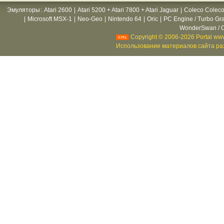
Эмуляторы
:
Atari 2600
|
Atari 5200 + Atari 7800 + Atari Jaguar
|
Coleco Coleco
|
Microsoft MSX-1
|
Neo-Geo
|
Nintendo 64
|
Oric
|
PC Engine / Turbo Gr
WonderSwan / C
Copyright © 2006-2026 Portal www
Использование материалов сайта раз