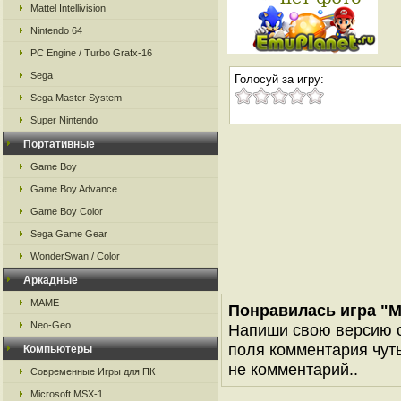
Mattel Intellivision
Nintendo 64
PC Engine / Turbo Grafx-16
Sega
Голосуй за игру:
Sega Master System
Super Nintendo
Портативные
Game Boy
Game Boy Advance
Game Boy Color
Sega Game Gear
WonderSwan / Color
Аркадные
MAME
Понравилась игра "Mo
Neo-Geo
Напиши свою версию о
поля комментария чуть 
Компьютеры
не комментарий..
Современные Игры для ПК
Microsoft MSX-1