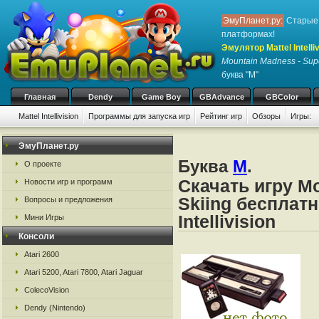
ЭмуПланет.ру:
Старые 
платформах!
Эмулятор Mattel Intelliv
Mountain Madness - Supe
буква "M"
Главная
Dendy
Game Boy
GBAdvance
GBColor
Mattel Intellivision
Программы для запуска игр
Рейтинг игр
Обзоры
Игры:
ЭмуПланет.ру
Буква
M
.
О проекте
Скачать игру M
Новости игр и программ
Skiing бесплатн
Вопросы и предложения
Intellivision
Мини Игры
Консоли
Atari 2600
Atari 5200, Atari 7800, Atari Jaguar
ColecoVision
Dendy (Nintendo)