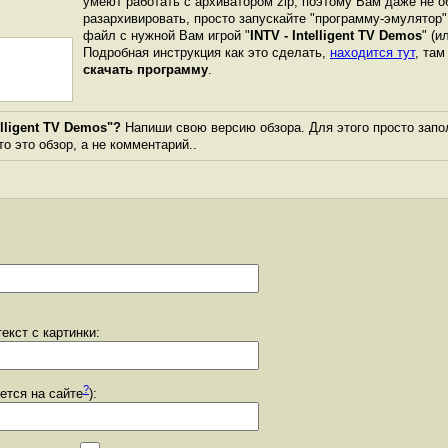
умеют работать с архиватором zip, поэтому Вам даже не о
разархивировать, просто запускайте "программу-эмулятор"
файл с нужной Вам игрой "
INTV - Intelligent TV Demos
" (и
Подробная инструкция как это сделать,
находится тут
, та
скачать программу
.
elligent TV Demos"?
Напиши свою версию обзора. Для этого просто запо
то это обзор, а не комментарий..
екст с картинки:
?
уется на сайте
):