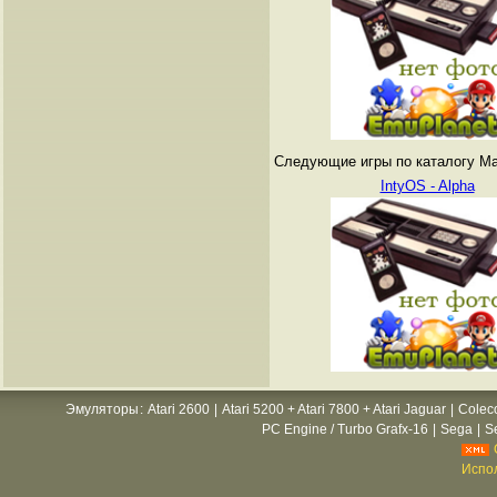
Следующие игры по каталогу Matte
IntyOS - Alpha
Эмуляторы
:
Atari 2600
|
Atari 5200 + Atari 7800 + Atari Jaguar
|
Colec
PC Engine / Turbo Grafx-16
|
Sega
|
S
Испол