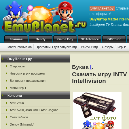
ЭмуПланет.ру:
Старые 
платформах!
Эмулятор Mattel Intelliv
Intelligent TV Demos
бесп
Главная
Dendy
Game Boy
GBAdvance
GBColor
Mattel Intellivision
Программы для запуска игр
Рейтинг игр
Обзоры
Игры:
ЭмуПланет.ру
Буква
I
.
О проекте
Скачать игру INTV 
Новости игр и программ
Intellivision
Вопросы и предложения
Мини Игры
Консоли
Atari 2600
Atari 5200, Atari 7800, Atari Jaguar
ColecoVision
Dendy (Nintendo)