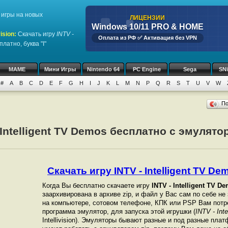
игры на новых
ЛИЦЕНЗИИ
Windows 10/11 PRO & HOME
ision
:
Скачать игру
INTV -
Оплата из РФ ✅ Активация без VPN
латно, буква "I"
MAME
Мини Игры
Nintendo 64
PC Engine
Sega
SN
#
A
B
C
D
E
F
G
H
I
J
K
L
M
N
P
Q
R
S
T
U
V
W
П
Intelligent TV Demos бесплатно с эмулятор
Скачать игру INTV - Intelligent TV Dem
Когда Вы бесплатно скачаете игру
INTV - Intelligent TV D
заархивирована в архиве zip, и файл у Вас сам по себе не
на компьютере, сотовом телефоне, КПК или PSP Вам потр
программа эмулятор, для запуска этой игрушки (
INTV - Int
Intellivision). Эмуляторы бывают разные и под разные пла