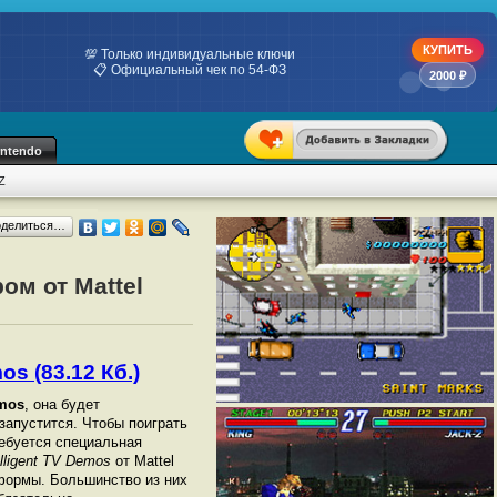
КУПИТЬ
💯 Только индивидуальные ключи
📋 Официальный чек по 54-ФЗ
2000 ₽
intendo
Z
оделиться…
ом от Mattel
os (83.12 Кб.)
emos
, она будет
 запустится. Чтобы поиграть
ебуется специальная
elligent TV Demos
от Mattel
тформы. Большинство из них