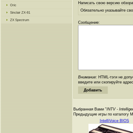
Написать свою версию обзора
Oric
Обязательно указывайте свое
Sinclair ZX-81
ZX Spectrum
Сообщение:
Внимание:
HTML-тэги не допус
введите или скопируйте адре
Выбранная Вами "
INTV - Intelli
Предыдущие игры по каталогу Matt
IntelliVoice BIOS