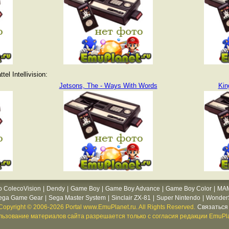
l Intellivision:
Jetsons, The - Ways With Words
Kin
o ColecoVision
|
Dendy
|
Game Boy
|
Game Boy Advance
|
Game Boy Color
|
MA
ega Game Gear
|
Sega Master System
|
Sinclair ZX-81
|
Super Nintendo
|
WonderS
Copyright © 2006-2026 Portal www.EmuPlanet.ru. All Rights Reserved.
Связаться 
ьзование материалов сайта разрешается только с согласия редакции EmuPla