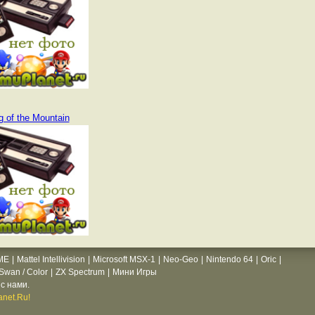
g of the Mountain
ME
|
Mattel Intellivision
|
Microsoft MSX-1
|
Neo-Geo
|
Nintendo 64
|
Oric
|
wan / Color
|
ZX Spectrum
|
Мини Игры
с нами.
net.Ru!