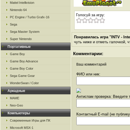
Mattel Intellivision
Nintendo 64
Голосуй за игру:
PC Engine / Turbo Grafx-16
Sega
Sega Master System
Понравилась игра "INTV - Int
Super Nintendo
чуть ниже и отметь галочкой, ч
Портативные
Комментарии:
Game Boy
Game Boy Advance
Ваш комментарий
Game Boy Color
ФИО или ник:
Sega Game Gear
WonderSwan / Color
Аркадные
Антиспам проверка: Введите т
MAME
Neo-Geo
Компьютеры
Контактный E-mail (не публик
Современные Игры для ПК
Microsoft MSX-1